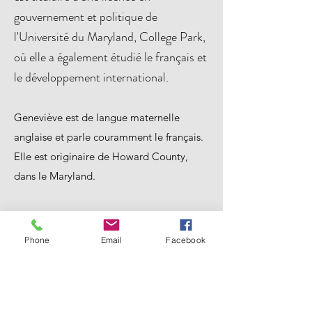
gouvernement et politique de
l'Université du Maryland, College Park,
où elle a également étudié le français et
le développement international.
Geneviève est de langue maternelle
anglaise et parle couramment le français.
Elle est originaire de Howard County,
dans le Maryland.
Vous pouvez la joindre au
Twitter
ou
genmansfield1[at]gmail.com
Phone
Email
Facebook